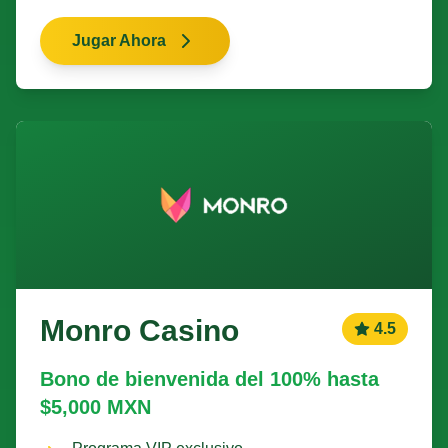
Jugar Ahora
Monro Casino
4.5
Bono de bienvenida del 100% hasta
$5,000 MXN