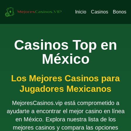
Inicio
Casinos
Bonos
Casinos Top en
México
Los Mejores Casinos para
Jugadores Mexicanos
MejoresCasinos.vip está comprometido a
ayudarte a encontrar el mejor casino en línea
en México. Explora nuestra lista de los
mejores casinos y compara las opciones