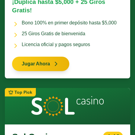
¡Duplica hasta $5,000 + 25 Giros
Gratis!
Bono 100% en primer depósito hasta $5,000
25 Giros Gratis de bienvenida
Licencia oficial y pagos seguros
Jugar Ahora
Top Pick